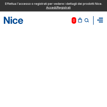
Effettua l'accesso o registrati per vedere i dettagli dei prodotti Nice.
Accedi/Registrati
0
Pas