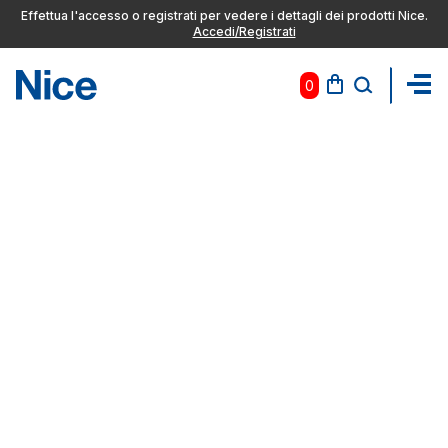
Effettua l'accesso o registrati per vedere i dettagli dei prodotti Nice.
Accedi/Registrati
0
Pas