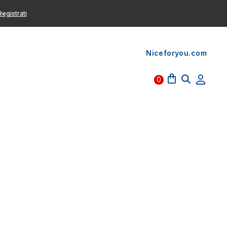
egistrati
Niceforyou.com
0