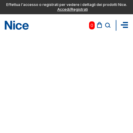
Effettua l'accesso o registrati per vedere i dettagli dei prodotti Nice.
Accedi/Registrati
0
Pas