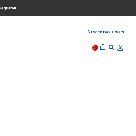
egistrati
Niceforyou.com
0