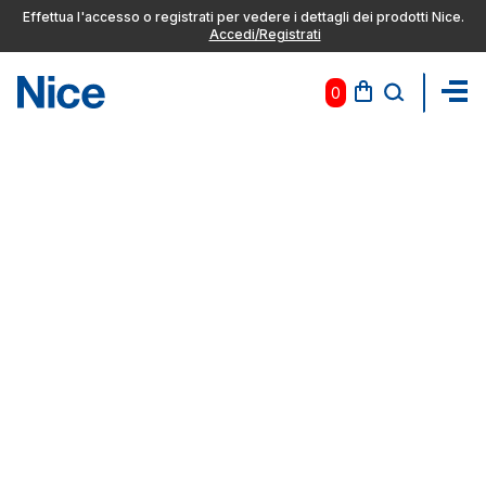
Effettua l'accesso o registrati per vedere i dettagli dei prodotti Nice.
Accedi/Registrati
0
Pas