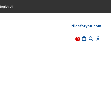
egistrati
Niceforyou.com
0