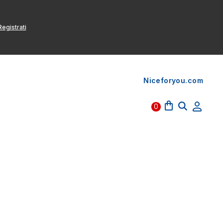
egistrati
Niceforyou.com
0