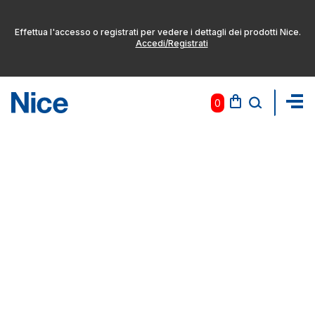
Effettua l'accesso o registrati per vedere i dettagli dei prodotti Nice.
Accedi/Registrati
0
Pas