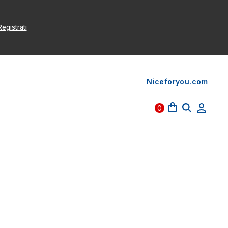
egistrati
Niceforyou.com
0