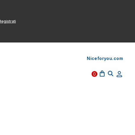
egistrati
Niceforyou.com
0