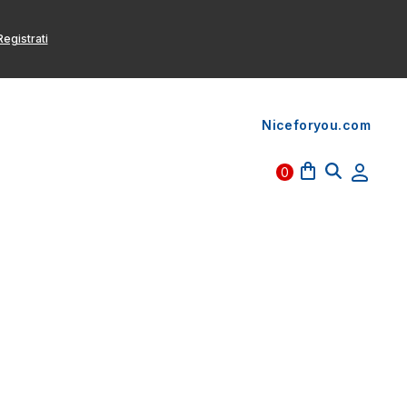
egistrati
Niceforyou.com
0