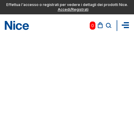
Effettua l'accesso o registrati per vedere i dettagli dei prodotti Nice.
Accedi/Registrati
0
Pas