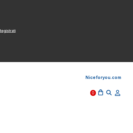
egistrati
Niceforyou.com
0