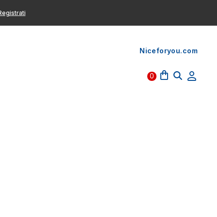
egistrati
Niceforyou.com
0